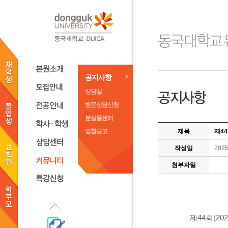
공지사항
상담실
방문상담신청
분실물센터
입찰공고
제목
제4
작성일
2025
첨부파일
제
44
회
(20