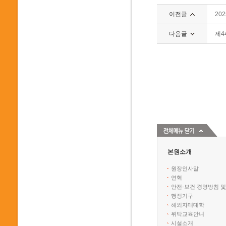
이전글
20
다음글
제4
본원소개
원장인사말
연혁
안전·보건 경영방침 및
행정기구
해외자매대학
위탁교육안내
시설소개