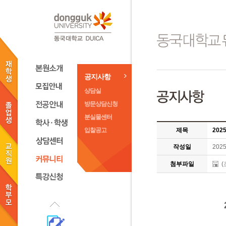
공지사항
상담실
방문상담신청
분실물센터
입찰공고
제목
202
작성일
2025
첨부파일
(