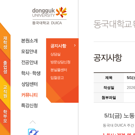
공지사항
상담실
방문상담신청
분실물센터
입찰공고
제목
5/1
작성일
2026
첨부파일
5/1(금) 노
동국대 DUICA 주