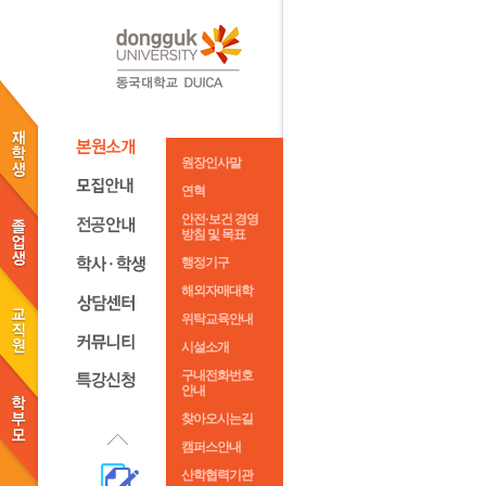
원장인사말
연혁
안전·보건 경영
방침 및 목표
행정기구
해외자매대학
위탁교육안내
시설소개
구내전화번호
안내
찾아오시는길
캠퍼스안내
산학협력기관