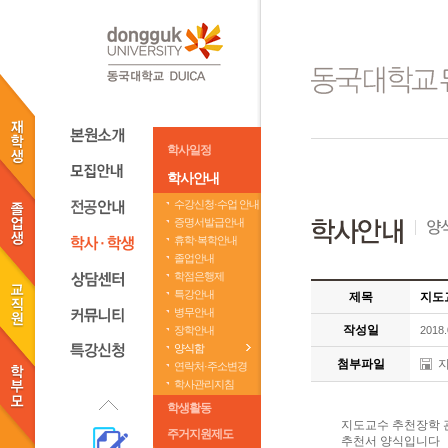
학사일정
학사안내
수강신청·수업 안내
증명서발급안내
휴학·복학안내
졸업안내
학점은행제
특강안내
제목
지도
병무안내
작성일
장학안내
2018.
양식함
첨부파일
지
연락처·주소변경
학사관리지침
학생활동
지도교수 추천장학 
주거지원제도
추천서 양식입니다