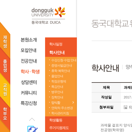
학사일정
학사안내
수강신청·수업 안내
증명서발급안내
휴학·복학안내
졸업안내
학점은행제
특강안내
제목
과제
병무안내
작성일
장학안내
2017.
양식함
첨부파일
6
연락처·주소변경
학사관리지침
학생활동
과제물 겉표지 양식
주거지원제도
전공명(학위명)