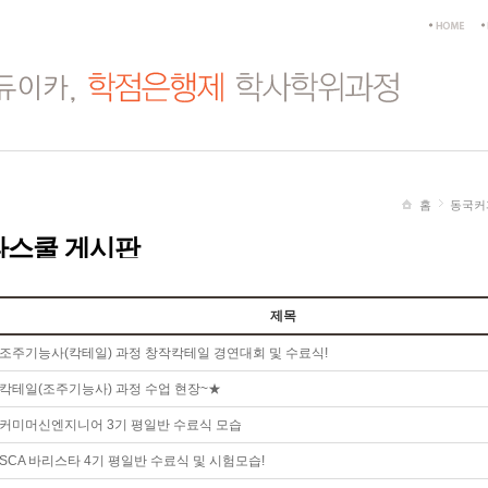
홈
동국커
타스쿨 게시판
제목
조주기능사(칵테일) 과정 창작칵테일 경연대회 및 수료식!
칵테일(조주기능사) 과정 수업 현장~★
커미머신엔지니어 3기 평일반 수료식 모습
SCA 바리스타 4기 평일반 수료식 및 시험모습!