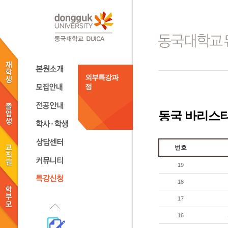
외부특강과
정
동국 바리스
번호
19
18
17
16