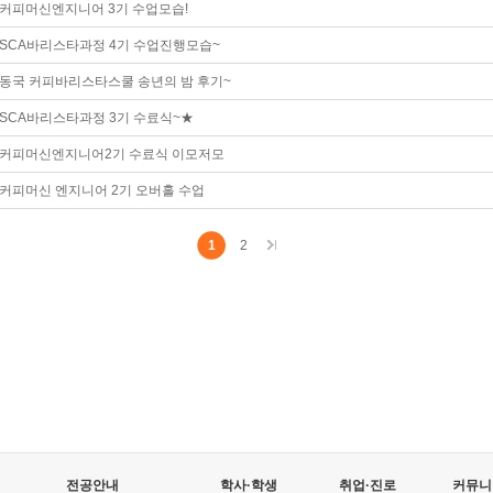
커피머신엔지니어 3기 수업모습!
SCA바리스타과정 4기 수업진행모습~
동국 커피바리스타스쿨 송년의 밤 후기~
SCA바리스타과정 3기 수료식~★
커피머신엔지니어2기 수료식 이모저모
커피머신 엔지니어 2기 오버홀 수업
1
2
전공안내
학사·학생
취업·진로
커뮤니