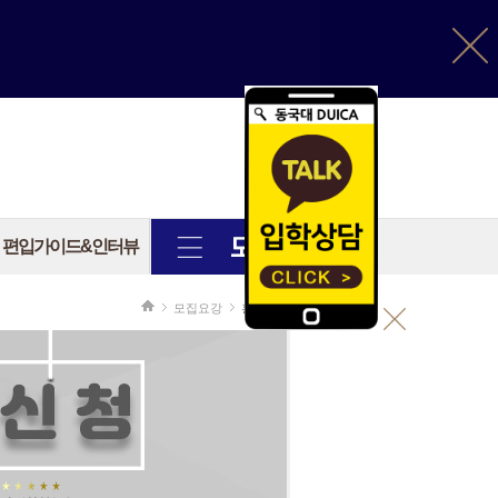
편입가이드&인터뷰
모집요강
홍보자료