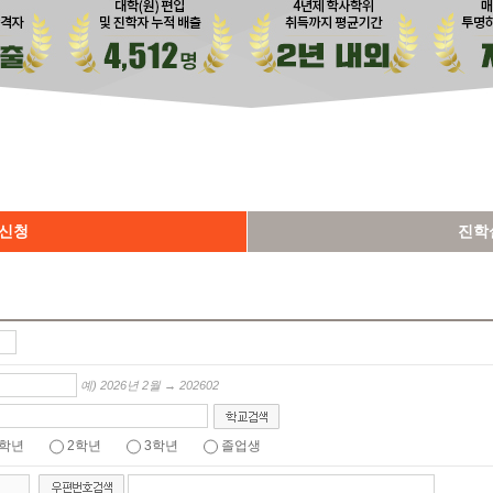
 신청
진학
예) 2026년 2월 → 202602
1학년
2학년
3학년
졸업생