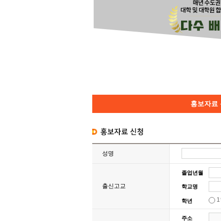
홍보자료
성명
졸업년월
출신고교
학교명
학년
주소