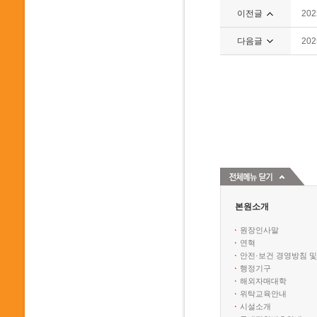
이전글
20
다음글
20
본원소개
원장인사말
연혁
안전·보건 경영방침 및
행정기구
해외자매대학
위탁교육안내
시설소개