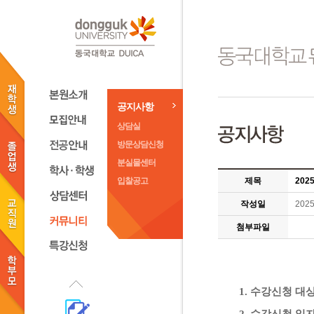
공지사항
상담실
방문상담신청
분실물센터
입찰공고
제목
202
작성일
2025
첨부파일
1.
수강신청 대